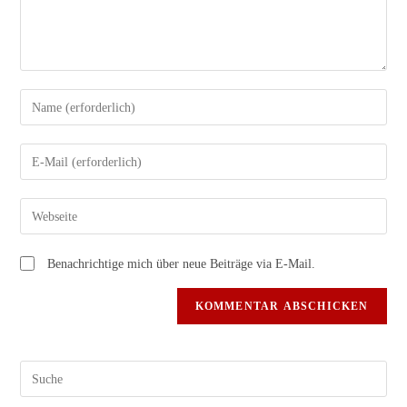
Gib
deinen
Namen
Gib
oder
deine
Benutzernamen
E-
Gib
zum
Mail-
deine
Kommentieren
Adresse
Website-
ein
Benachrichtige mich über neue Beiträge via E-Mail.
zum
URL
Kommentieren
ein
ein
(optional)