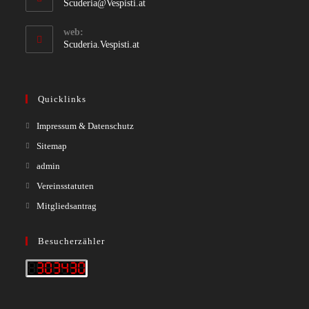
Opens
Scuderia@Vespisti.at
in
your
web:
application
Scuderia.Vespisti.at
Quicklinks
Opens
Impressum & Datenschutz
in
Opens
Sitemap
a
in
Opens
admin
new
a
in
Opens
Vereinsstatuten
tab
new
a
in
Opens
Mitgliedsantrag
tab
new
a
in
tab
new
a
Besucherzähler
tab
new
tab