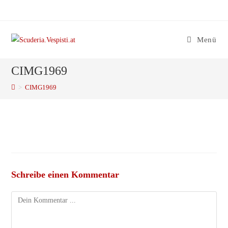
Zum
Inhalt
springen
Menü
CIMG1969
>
CIMG1969
Schreibe einen Kommentar
Kommentieren