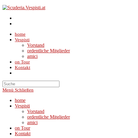
Zum
Inhalt
springen
home
Vespisti
Vorstand
ordentliche Mitglieder
amici
on Tour
Kontakt
Toggle
website
search
Menü
Schließen
home
Vespisti
Vorstand
ordentliche Mitglieder
amici
on Tour
Kontakt