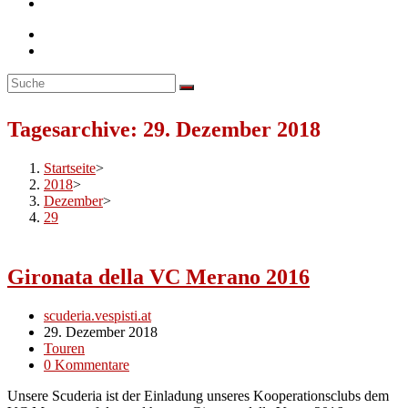
Toggle
website
search
Tagesarchive: 29. Dezember 2018
Startseite
>
2018
>
Dezember
>
29
Gironata della VC Merano 2016
Beitrags-
scuderia.vespisti.at
Autor:
Beitrag
29. Dezember 2018
veröffentlicht:
Beitrags-
Touren
Kategorie:
Beitrags-
0 Kommentare
Kommentare:
Unsere Scuderia ist der Einladung unseres Kooperationsclubs dem