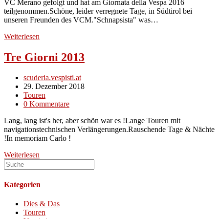
VC Merano gefolgt und hat am Giornata della Vespa 2016
teilgenommen.Schöne, leider verregnete Tage, in Südtirol bei
unseren Freunden des VCM."Schnapsista" was…
Gironata
Weiterlesen
della
VC
Tre Giorni 2013
Merano
2016
Beitrags-
scuderia.vespisti.at
Autor:
Beitrag
29. Dezember 2018
veröffentlicht:
Beitrags-
Touren
Kategorie:
Beitrags-
0 Kommentare
Kommentare:
Lang, lang ist's her, aber schön war es !Lange Touren mit
navigationstechnischen Verlängerungen.Rauschende Tage & Nächte
!In memoriam Carlo !
Tre
Weiterlesen
Giorni
2013
Kategorien
Dies & Das
Touren