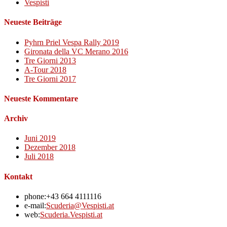
Vespisti
Neueste Beiträge
Pyhrn Priel Vespa Rally 2019
Gironata della VC Merano 2016
Tre Giorni 2013
A-Tour 2018
Tre Giorni 2017
Neueste Kommentare
Archiv
Juni 2019
Dezember 2018
Juli 2018
Kontakt
phone:
+43 664 4111116
Opens
e-mail:
Scuderia@Vespisti.at
in
web:
Scuderia.Vespisti.at
your