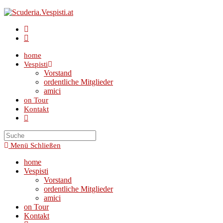
Zum
Inhalt
springen
home
Vespisti
Vorstand
ordentliche Mitglieder
amici
on Tour
Kontakt
Toggle
website
search
Menü
Schließen
home
Vespisti
Vorstand
ordentliche Mitglieder
amici
on Tour
Kontakt