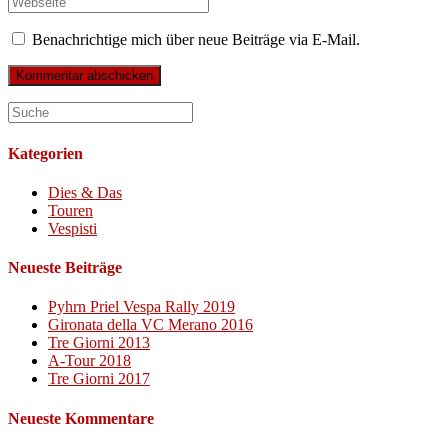
oder
E-
deine
Benutzernamen
Mail-
Website-
Benachrichtige mich über neue Beiträge via E-Mail.
zum
Adresse
URL
Kommentieren
zum
ein
ein
Kommentieren
(optional)
ein
Kategorien
Dies & Das
Touren
Vespisti
Neueste Beiträge
Pyhrn Priel Vespa Rally 2019
Gironata della VC Merano 2016
Tre Giorni 2013
A-Tour 2018
Tre Giorni 2017
Neueste Kommentare