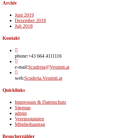
Archiv
Juni 2019
Dezember 2018
Juli 2018
Kontakt
phone:
+43 664 4111116
Opens
e-mail:
Scuderia@Vespisti.at
in
your
web:
Scuderia.Vespisti.at
application
Quicklinks
Opens
Impressum & Datenschutz
Opens
in
Sitemap
Opens
in
a
admin
in
a
Opens
new
Vereinsstatuten
a
new
in
Opens
tab
Mitgliedsantrag
new
tab
a
in
tab
new
a
Besucherzähler