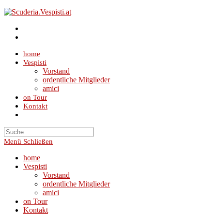
Zum
Inhalt
springen
home
Vespisti
Vorstand
ordentliche Mitglieder
amici
on Tour
Kontakt
Toggle
website
search
Menü
Schließen
home
Vespisti
Vorstand
ordentliche Mitglieder
amici
on Tour
Kontakt