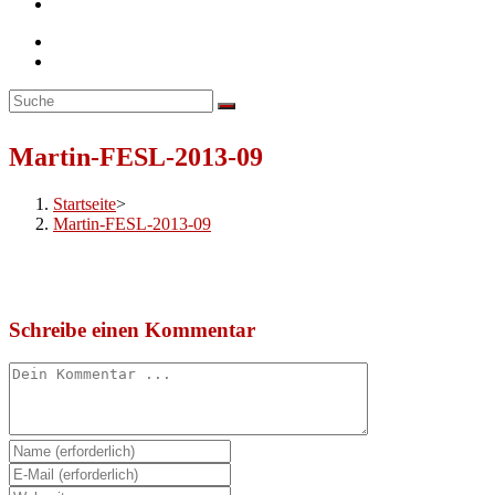
Toggle
website
search
Martin-FESL-2013-09
Startseite
>
Martin-FESL-2013-09
Schreibe einen Kommentar
Kommentieren
Gib
deinen
Gib
Namen
deine
Gib