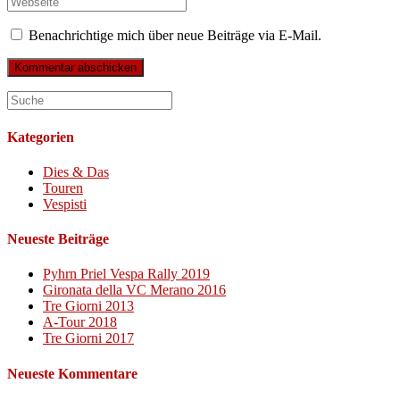
oder
E-
deine
Benutzernamen
Mail-
Website-
Benachrichtige mich über neue Beiträge via E-Mail.
zum
Adresse
URL
Kommentieren
zum
ein
ein
Kommentieren
(optional)
ein
Kategorien
Dies & Das
Touren
Vespisti
Neueste Beiträge
Pyhrn Priel Vespa Rally 2019
Gironata della VC Merano 2016
Tre Giorni 2013
A-Tour 2018
Tre Giorni 2017
Neueste Kommentare