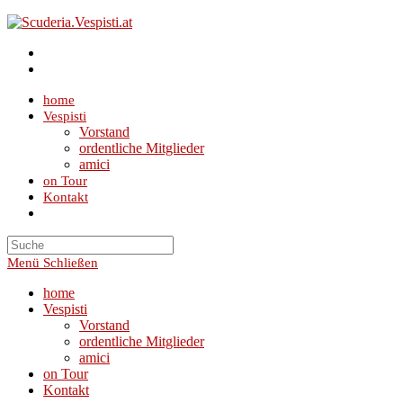
Zum
Inhalt
springen
home
Vespisti
Vorstand
ordentliche Mitglieder
amici
on Tour
Kontakt
Toggle
website
search
Menü
Schließen
home
Vespisti
Vorstand
ordentliche Mitglieder
amici
on Tour
Kontakt