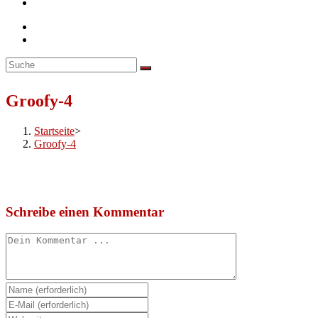
Toggle
website
search
Groofy-4
Startseite
>
Groofy-4
Schreibe einen Kommentar
Kommentieren
Gib
deinen
Gib
Namen
deine
Gib