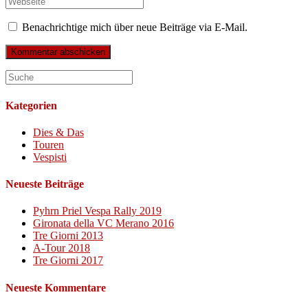
oder
E-
deine
Benutzernamen
Mail-
Website-
Benachrichtige mich über neue Beiträge via E-Mail.
zum
Adresse
URL
Kommentieren
zum
ein
ein
Kommentieren
(optional)
ein
Kategorien
Dies & Das
Touren
Vespisti
Neueste Beiträge
Pyhrn Priel Vespa Rally 2019
Gironata della VC Merano 2016
Tre Giorni 2013
A-Tour 2018
Tre Giorni 2017
Neueste Kommentare