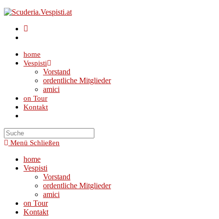
Zum
Inhalt
springen
home
Vespisti
Vorstand
ordentliche Mitglieder
amici
on Tour
Kontakt
Toggle
website
search
Menü
Schließen
home
Vespisti
Vorstand
ordentliche Mitglieder
amici
on Tour
Kontakt