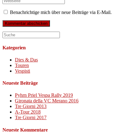
oder
E-
deine
Benutzernamen
Mail-
Website-
Benachrichtige mich über neue Beiträge via E-Mail.
zum
Adresse
URL
Kommentieren
zum
ein
ein
Kommentieren
(optional)
ein
Kategorien
Dies & Das
Touren
Vespisti
Neueste Beiträge
Pyhrn Priel Vespa Rally 2019
Gironata della VC Merano 2016
Tre Giorni 2013
A-Tour 2018
Tre Giorni 2017
Neueste Kommentare